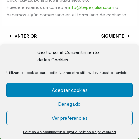
decorativas, polígonos industriales, etc.
Puede enviarnos un correo a
info@tepesjulian.com
o
hacernos algún comentario en el formulario de contacto.
ANTERIOR
SIGUIENTE
Gestionar el Consentimiento
de las Cookies
CL, Rda. de la Solana, S/N, 10697 Valdeíñigos de Tiétar,
Utilizamos cookies para optimizar nuestro sitio web y nuestro servicio.
Cáceres
Aceptar cookies
Césped natural en tepes
Denegado
Política de cookies (UE)
Aviso legal y Política de privacidad
Ver preferencias
¿Quiénes somos?
Contacto
Política de cookies
Aviso legal y Política de privacidad