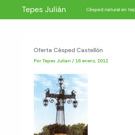
Ir
Tepes Julián
Césped natural en te
al
contenido
Oferta Césped Castellón
Por
Tepes Julian
/
16 enero, 2012