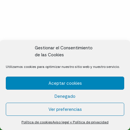
Gestionar el Consentimiento
de las Cookies
CL, Rda. de la Solana, S/N, 10697 Valdeíñigos de Tiétar,
Utilizamos cookies para optimizar nuestro sitio web y nuestro servicio.
Cáceres
Aceptar cookies
Césped natural en tepes
Denegado
Política de cookies (UE)
Aviso legal y Política de privacidad
Ver preferencias
¿Quiénes somos?
Contacto
Política de cookies
Aviso legal y Política de privacidad