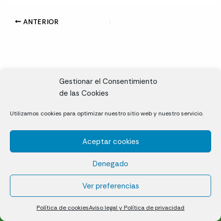
ANTERIOR
Gestionar el Consentimiento
de las Cookies
CL, Rda. de la Solana, S/N, 10697 Valdeíñigos de Tiétar,
Utilizamos cookies para optimizar nuestro sitio web y nuestro servicio.
Cáceres
Aceptar cookies
Césped natural en tepes
Denegado
Política de cookies (UE)
Aviso legal y Política de privacidad
Ver preferencias
¿Quiénes somos?
Contacto
Política de cookies
Aviso legal y Política de privacidad