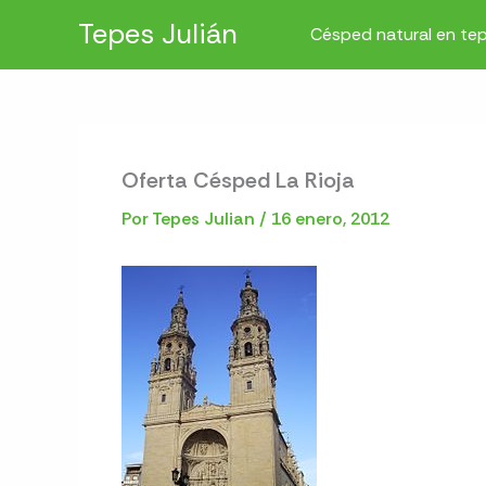
Ir
Tepes Julián
Césped natural en te
al
contenido
Oferta Césped La Rioja
Por
Tepes Julian
/
16 enero, 2012