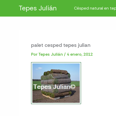
Ir
Tepes Julián
Césped natural en te
al
contenido
palet cesped tepes julian
Por
Tepes Julián
/
4 enero, 2012