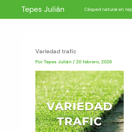
Ir
Tepes Julián
Césped natural en te
al
contenido
Variedad trafic
Por
Tepes Julián
/
20 febrero, 2026