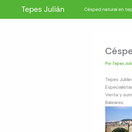
Ir
Tepes Julián
Césped natural en te
al
contenido
Céspe
Por
Tepes Jul
Tepes Julián
Especialista
Venta y sum
Baleares.