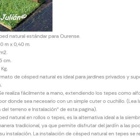
ped natural estándar para Ourense.
0 m x 0,40 m.
1m2.
5 cm.
 Kg.
rmato de césped natural es ideal para jardines privados y supe
.
 Se realiza fácilmente a mano, extendiendo los tepes como al
or donde sea necesario con un simple cuter o cuchillo. (Lea l
 del terreno e Instalación” de esta pagina).
d natural en rollos o tepes, es la alternativa ideal a la siembr
nera tradicional, ya que permite disfrutar del jardín a las po
u instalación. La instalación de césped natural en tepes se re