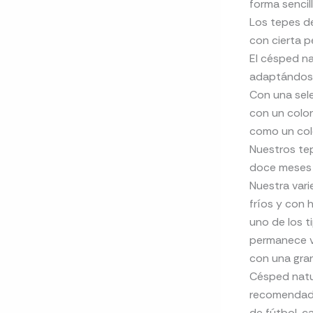
forma sencil
Los tepes de
con cierta p
El césped na
adaptándose
Con una sel
con un color
como un col
Nuestros tep
doce meses 
Nuestra vari
fríos y con 
uno de los 
permanece ve
con una gra
Césped natu
recomendado 
de fútbol, c