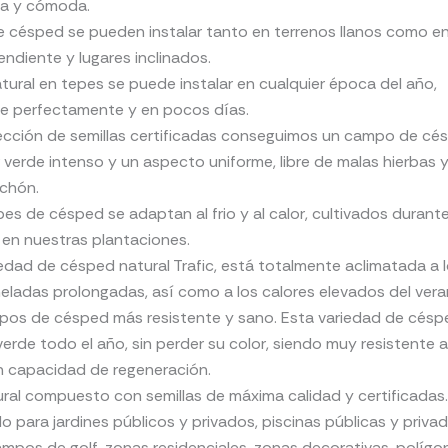
la y cómoda.
 césped se pueden instalar tanto en terrenos llanos como en
endiente y lugares inclinados.
tural en tepes se puede instalar en cualquier época del año,
 perfectamente y en pocos días.
ección de semillas certificadas conseguimos un campo de cés
 verde intenso y un aspecto uniforme, libre de malas hierbas 
chón.
es de césped se adaptan al frio y al calor, cultivados durant
en nuestras plantaciones.
edad de césped natural Trafic, está totalmente aclimatada a l
heladas prolongadas, así como a los calores elevados del vera
tipos de césped más resistente y sano. Esta variedad de césp
rde todo el año, sin perder su color, siendo muy resistente a
n capacidad de regeneración.
ral compuesto con semillas de máxima calidad y certificadas
para jardines públicos y privados, piscinas públicas y priv
ampos de golf, zonas residenciales, zonas decorativas, polígo