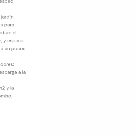
césped
jardín.
os para
atura al
, y esperar
ará en pocos
edores:
escarga a la
m2 y la
omiso.