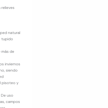
 relieves
ped natural
y tupido
e más de
os inviernos
no, siendo
ed
l pisoteo y
. De uso
adas, campos
nos