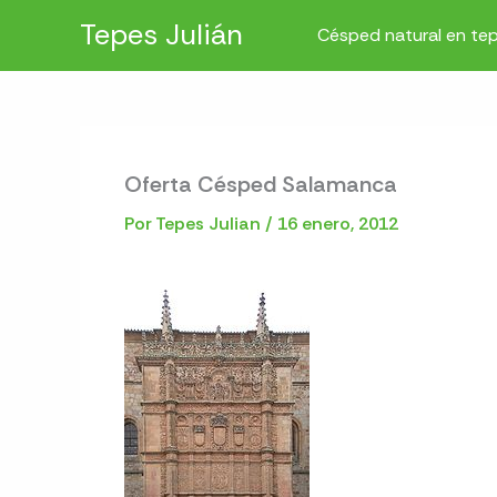
Ir
Tepes Julián
Césped natural en te
al
contenido
Oferta Césped Salamanca
Por
Tepes Julian
/
16 enero, 2012