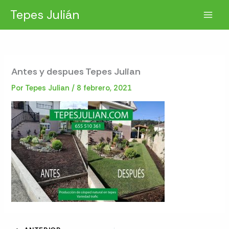
Ir
Tepes Julián
al
contenido
Antes y despues Tepes Julian
Por
Tepes Julian
/
8 febrero, 2021