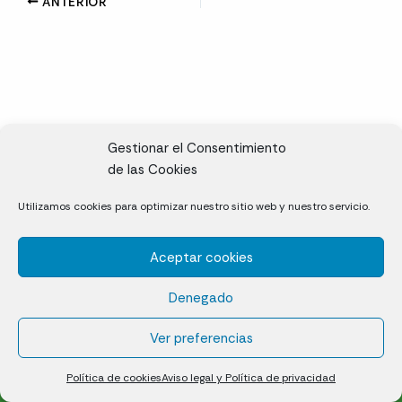
ANTERIOR
Gestionar el Consentimiento
de las Cookies
CL, Rda. de la Solana, S/N, 10697 Valdeíñigos de Tiétar,
Utilizamos cookies para optimizar nuestro sitio web y nuestro servicio.
Cáceres
Aceptar cookies
Césped natural en tepes
Denegado
Política de cookies (UE)
Aviso legal y Política de privacidad
Ver preferencias
¿Quiénes somos?
Contacto
Política de cookies
Aviso legal y Política de privacidad