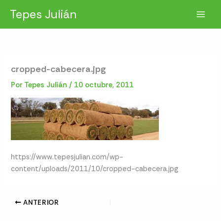
Ir
Tepes Julián
al
contenido
cropped-cabecera.jpg
Por
Tepes Julián
/
10 octubre, 2011
https://www.tepesjulian.com/wp-
content/uploads/2011/10/cropped-cabecera.jpg
ANTERIOR