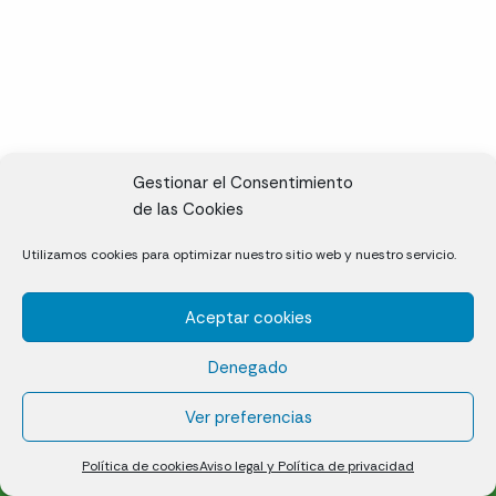
Gestionar el Consentimiento
de las Cookies
CL, Rda. de la Solana, S/N, 10697 Valdeíñigos de Tiétar,
Utilizamos cookies para optimizar nuestro sitio web y nuestro servicio.
Cáceres
Aceptar cookies
Césped natural en tepes
Denegado
Política de cookies (UE)
Aviso legal y Política de privacidad
Ver preferencias
¿Quiénes somos?
Contacto
Política de cookies
Aviso legal y Política de privacidad