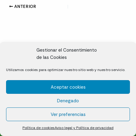
ANTERIOR
Gestionar el Consentimiento
de las Cookies
CL, Rda. de la Solana, S/N, 10697 Valdeíñigos de Tiétar,
Utilizamos cookies para optimizar nuestro sitio web y nuestro servicio.
Cáceres
Aceptar cookies
Césped natural en tepes
Denegado
Política de cookies (UE)
Aviso legal y Política de privacidad
Ver preferencias
¿Quiénes somos?
Contacto
Política de cookies
Aviso legal y Política de privacidad