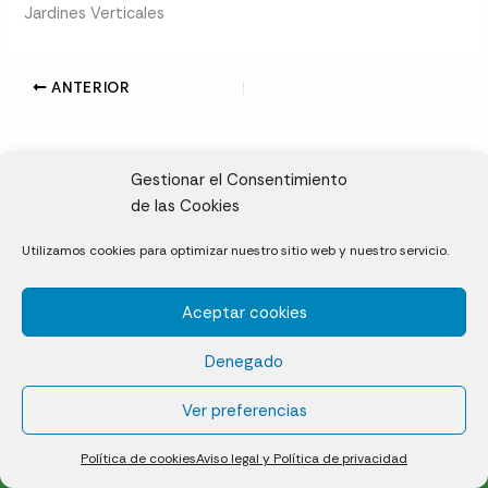
Jardines Verticales
ANTERIOR
Gestionar el Consentimiento
de las Cookies
CL, Rda. de la Solana, S/N, 10697 Valdeíñigos de Tiétar,
Utilizamos cookies para optimizar nuestro sitio web y nuestro servicio.
Cáceres
Aceptar cookies
Césped natural en tepes
Denegado
Política de cookies (UE)
Aviso legal y Política de privacidad
Ver preferencias
¿Quiénes somos?
Contacto
Política de cookies
Aviso legal y Política de privacidad