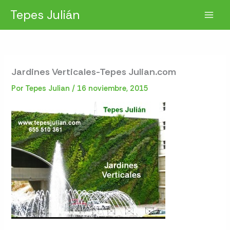
Ir
Tepes Julián
al
contenido
Jardines Verticales-Tepes Julian.com
Por
Tepes Julian
/
16 noviembre, 2015