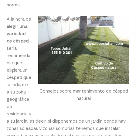
normal.
A la hora de
elegir
una
variedad
de césped
,
sería
recomenda
ble que
eligiera un
césped que
se adapte
Consejos sobre mantenimiento de césped
a su zona
natural
geográfica
de
residencia y
a su jardín, es decir, si disponemos de un jardín donde hay
zonas soleadas y zonas sombrías tenemos que instalar
césped con una mezcla de festuca, ray grass y poa. Son