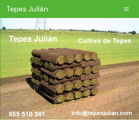
Ir
Tepes Julián
al
contenido