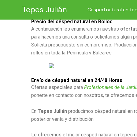
Ir
Tepes Julián
Césped natural en te
al
contenido
Precio del césped natural en Rollos
A continuación les enumeramos nuestras
ofertas
para hacernos una consulta o solicitarnos algún 
Solicita presupuesto sin compromiso. Producción
rollos en toda la Peninsula y Baleares.
Envío de césped natural en 24/48 Horas
Ofertas especiales para
Profesionales de la Jardi
ponerte en contacto con nosotros, te ofrecemos e
En
Tepes Julián
producimos césped natural en rol
posterior venta y distribución.
Le ofrecemos el mejor césped natural en tepes o ro