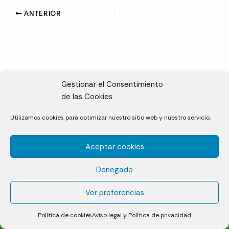
ANTERIOR
Gestionar el Consentimiento
de las Cookies
CL, Rda. de la Solana, S/N, 10697 Valdeíñigos de Tiétar,
Utilizamos cookies para optimizar nuestro sitio web y nuestro servicio.
Cáceres
Aceptar cookies
Césped natural en tepes
Denegado
Política de cookies (UE)
Aviso legal y Política de privacidad
Ver preferencias
¿Quiénes somos?
Contacto
Política de cookies
Aviso legal y Política de privacidad