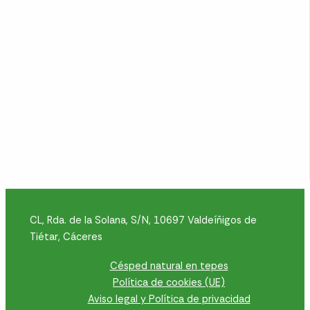
CL, Rda. de la Solana, S/N, 10697 Valdeíñigos de
Tiétar, Cáceres
Césped natural en tepes
Política de cookies (UE)
Aviso legal y Política de privacidad