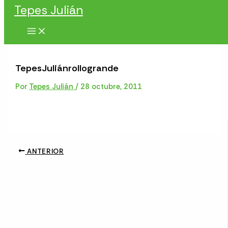
Tepes Julián
Ir al contenido
TepesJuliánrollogrande
Por
Tepes Julián
/
28 octubre, 2011
ANTERIOR