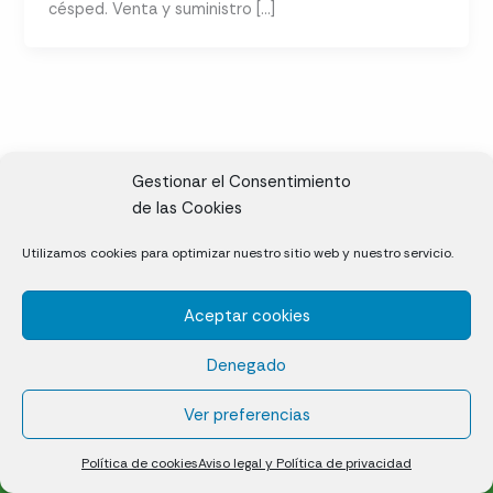
césped. Venta y suministro […]
Gestionar el Consentimiento
de las Cookies
CL, Rda. de la Solana, S/N, 10697 Valdeíñigos de Tiétar,
Utilizamos cookies para optimizar nuestro sitio web y nuestro servicio.
Cáceres
Aceptar cookies
Césped natural en tepes
Denegado
Política de cookies (UE)
Aviso legal y Política de privacidad
Ver preferencias
¿Quiénes somos?
Contacto
Política de cookies
Aviso legal y Política de privacidad