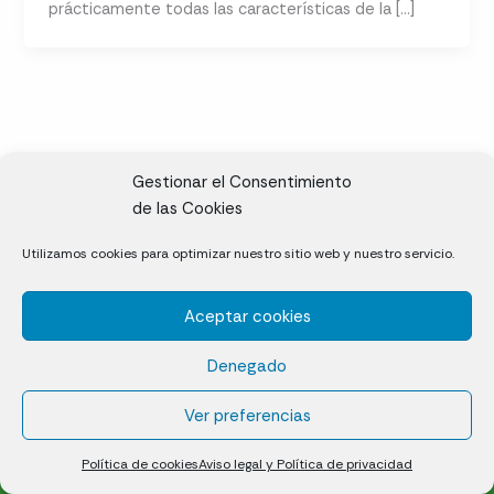
prácticamente todas las características de la […]
Gestionar el Consentimiento
de las Cookies
CL, Rda. de la Solana, S/N, 10697 Valdeíñigos de Tiétar,
Utilizamos cookies para optimizar nuestro sitio web y nuestro servicio.
Cáceres
Aceptar cookies
Césped natural en tepes
Denegado
Política de cookies (UE)
Aviso legal y Política de privacidad
Ver preferencias
¿Quiénes somos?
Contacto
Política de cookies
Aviso legal y Política de privacidad