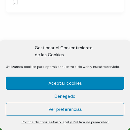
[…]
Gestionar el Consentimiento
de las Cookies
CL, Rda. de la Solana, S/N, 10697 Valdeíñigos de Tiétar,
Utilizamos cookies para optimizar nuestro sitio web y nuestro servicio.
Cáceres
Aceptar cookies
Césped natural en tepes
Denegado
Política de cookies (UE)
Aviso legal y Política de privacidad
Ver preferencias
¿Quiénes somos?
Contacto
Política de cookies
Aviso legal y Política de privacidad