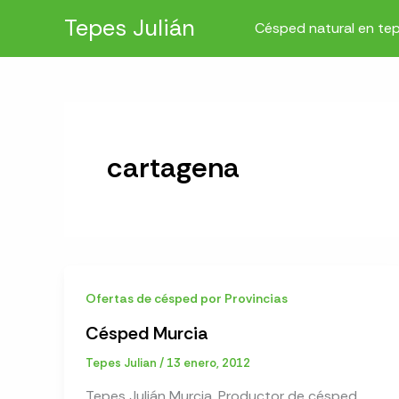
Ir
Tepes Julián
Césped natural en te
al
contenido
cartagena
Ofertas de césped por Provincias
Césped Murcia
Tepes Julian
/
13 enero, 2012
Tepes Julián Murcia. Productor de césped