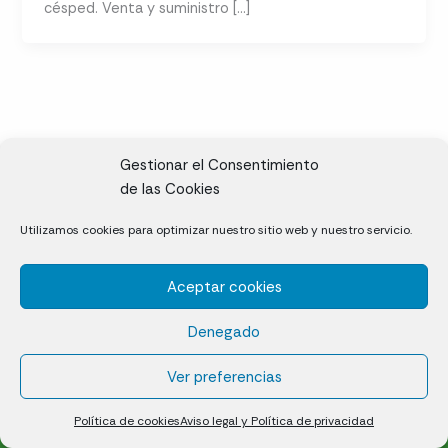
césped. Venta y suministro […]
Gestionar el Consentimiento
de las Cookies
CL, Rda. de la Solana, S/N, 10697 Valdeíñigos de Tiétar,
Utilizamos cookies para optimizar nuestro sitio web y nuestro servicio.
Cáceres
Aceptar cookies
Césped natural en tepes
Denegado
Política de cookies (UE)
Aviso legal y Política de privacidad
Ver preferencias
¿Quiénes somos?
Contacto
Política de cookies
Aviso legal y Política de privacidad