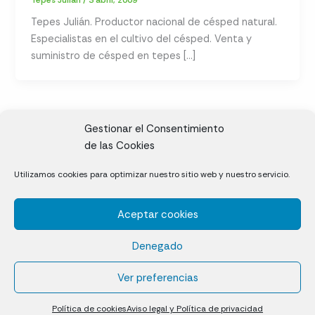
Tepes Julián. Productor nacional de césped natural.
Especialistas en el cultivo del césped. Venta y
suministro de césped en tepes […]
Gestionar el Consentimiento
de las Cookies
CL, Rda. de la Solana, S/N, 10697 Valdeíñigos de Tiétar,
Utilizamos cookies para optimizar nuestro sitio web y nuestro servicio.
Cáceres
Aceptar cookies
Césped natural en tepes
Denegado
Política de cookies (UE)
Aviso legal y Política de privacidad
Ver preferencias
¿Quiénes somos?
Contacto
Política de cookies
Aviso legal y Política de privacidad