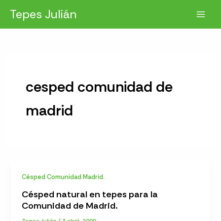
Ir
Tepes Julián
al
contenido
cesped comunidad de
madrid
Césped Comunidad Madrid.
Césped natural en tepes para la
Comunidad de Madrid.
Tepes Julián
/
3 abril, 2009