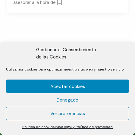
asesorar a la hora de […]
Gestionar el Consentimiento
de las Cookies
CL, Rda. de la Solana, S/N, 10697 Valdeíñigos de Tiétar,
Utilizamos cookies para optimizar nuestro sitio web y nuestro servicio.
Cáceres
Aceptar cookies
Césped natural en tepes
Denegado
Política de cookies (UE)
Aviso legal y Política de privacidad
Ver preferencias
¿Quiénes somos?
Contacto
Política de cookies
Aviso legal y Política de privacidad