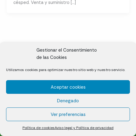
césped. Venta y suministro […]
Gestionar el Consentimiento
de las Cookies
CL, Rda. de la Solana, S/N, 10697 Valdeíñigos de Tiétar,
Utilizamos cookies para optimizar nuestro sitio web y nuestro servicio.
Cáceres
Aceptar cookies
Césped natural en tepes
Denegado
Política de cookies (UE)
Aviso legal y Política de privacidad
Ver preferencias
¿Quiénes somos?
Contacto
Política de cookies
Aviso legal y Política de privacidad