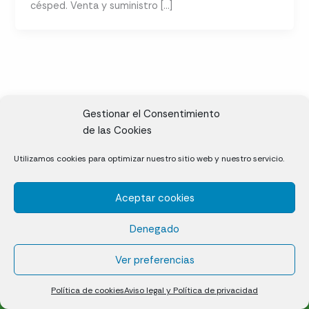
césped. Venta y suministro […]
Gestionar el Consentimiento
de las Cookies
CL, Rda. de la Solana, S/N, 10697 Valdeíñigos de Tiétar,
Utilizamos cookies para optimizar nuestro sitio web y nuestro servicio.
Cáceres
Aceptar cookies
Césped natural en tepes
Denegado
Política de cookies (UE)
Aviso legal y Política de privacidad
Ver preferencias
¿Quiénes somos?
Contacto
Política de cookies
Aviso legal y Política de privacidad