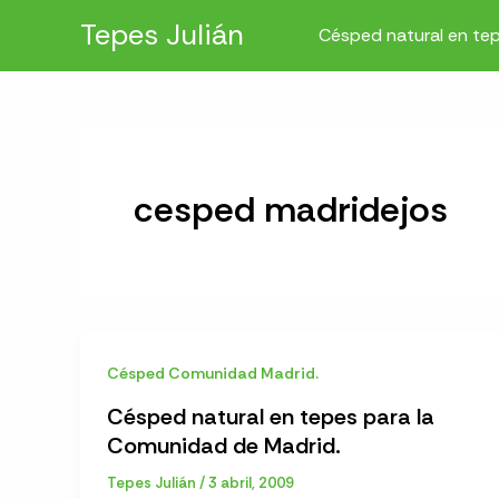
Ir
Tepes Julián
Césped natural en te
al
contenido
cesped madridejos
Césped Comunidad Madrid.
Césped natural en tepes para la
Comunidad de Madrid.
Tepes Julián
/
3 abril, 2009