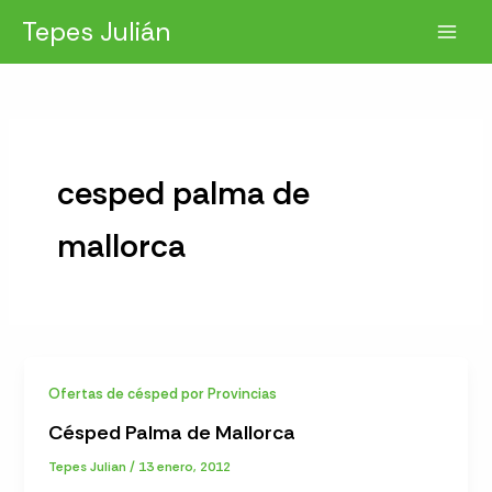
Ir
Tepes Julián
al
contenido
cesped palma de
mallorca
Ofertas de césped por Provincias
Césped Palma de Mallorca
Tepes Julian
/
13 enero, 2012