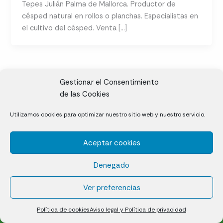
Tepes Julián Palma de Mallorca. Productor de
césped natural en rollos o planchas. Especialistas en
el cultivo del césped. Venta […]
Gestionar el Consentimiento
de las Cookies
CL, Rda. de la Solana, S/N, 10697 Valdeíñigos de Tiétar,
Utilizamos cookies para optimizar nuestro sitio web y nuestro servicio.
Cáceres
Aceptar cookies
Césped natural en tepes
Denegado
Política de cookies (UE)
Aviso legal y Política de privacidad
Ver preferencias
¿Quiénes somos?
Contacto
Política de cookies
Aviso legal y Política de privacidad