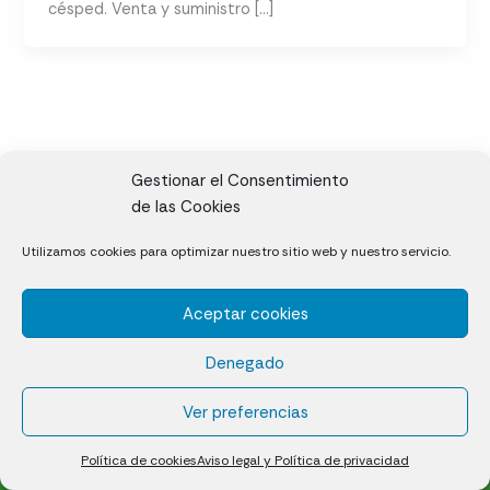
césped. Venta y suministro […]
Gestionar el Consentimiento
de las Cookies
CL, Rda. de la Solana, S/N, 10697 Valdeíñigos de Tiétar,
Utilizamos cookies para optimizar nuestro sitio web y nuestro servicio.
Cáceres
Aceptar cookies
Césped natural en tepes
Denegado
Política de cookies (UE)
Aviso legal y Política de privacidad
Ver preferencias
¿Quiénes somos?
Contacto
Política de cookies
Aviso legal y Política de privacidad