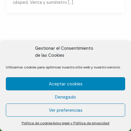
césped. Venta y suministro […]
Gestionar el Consentimiento
de las Cookies
CL, Rda. de la Solana, S/N, 10697 Valdeíñigos de Tiétar,
Utilizamos cookies para optimizar nuestro sitio web y nuestro servicio.
Cáceres
Aceptar cookies
Césped natural en tepes
Denegado
Política de cookies (UE)
Aviso legal y Política de privacidad
Ver preferencias
¿Quiénes somos?
Contacto
Política de cookies
Aviso legal y Política de privacidad