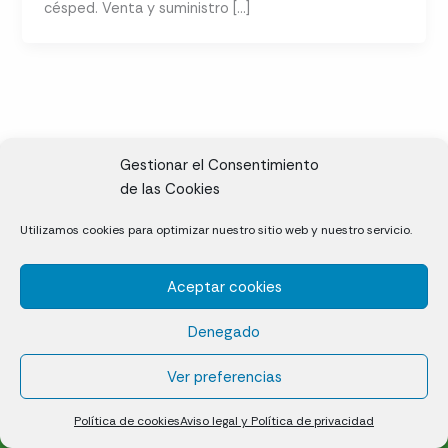
césped. Venta y suministro […]
Gestionar el Consentimiento
de las Cookies
CL, Rda. de la Solana, S/N, 10697 Valdeíñigos de Tiétar,
Utilizamos cookies para optimizar nuestro sitio web y nuestro servicio.
Cáceres
Aceptar cookies
Césped natural en tepes
Denegado
Política de cookies (UE)
Aviso legal y Política de privacidad
Ver preferencias
¿Quiénes somos?
Contacto
Política de cookies
Aviso legal y Política de privacidad