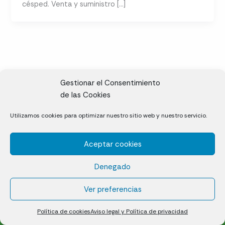
césped. Venta y suministro […]
Gestionar el Consentimiento
de las Cookies
CL, Rda. de la Solana, S/N, 10697 Valdeíñigos de Tiétar,
Utilizamos cookies para optimizar nuestro sitio web y nuestro servicio.
Cáceres
Aceptar cookies
Césped natural en tepes
Denegado
Política de cookies (UE)
Aviso legal y Política de privacidad
Ver preferencias
¿Quiénes somos?
Contacto
Política de cookies
Aviso legal y Política de privacidad