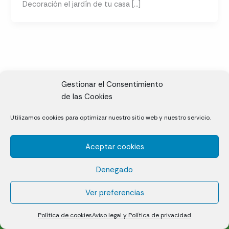
Decoración el jardín de tu casa […]
Gestionar el Consentimiento
de las Cookies
CL, Rda. de la Solana, S/N, 10697 Valdeíñigos de Tiétar,
Utilizamos cookies para optimizar nuestro sitio web y nuestro servicio.
Cáceres
Aceptar cookies
Césped natural en tepes
Denegado
Política de cookies (UE)
Aviso legal y Política de privacidad
Ver preferencias
¿Quiénes somos?
Contacto
Política de cookies
Aviso legal y Política de privacidad