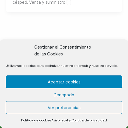
césped. Venta y suministro […]
Gestionar el Consentimiento
de las Cookies
CL, Rda. de la Solana, S/N, 10697 Valdeíñigos de Tiétar,
Utilizamos cookies para optimizar nuestro sitio web y nuestro servicio.
Cáceres
Aceptar cookies
Césped natural en tepes
Denegado
Política de cookies (UE)
Aviso legal y Política de privacidad
Ver preferencias
¿Quiénes somos?
Contacto
Política de cookies
Aviso legal y Política de privacidad