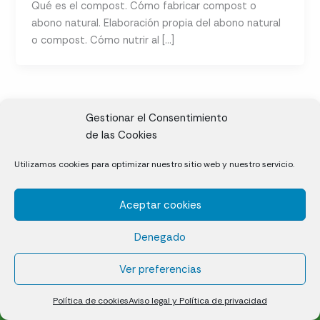
Qué es el compost. Cómo fabricar compost o
abono natural. Elaboración propia del abono natural
o compost. Cómo nutrir al […]
Gestionar el Consentimiento
de las Cookies
CL, Rda. de la Solana, S/N, 10697 Valdeíñigos de Tiétar,
Utilizamos cookies para optimizar nuestro sitio web y nuestro servicio.
Cáceres
Aceptar cookies
Césped natural en tepes
Denegado
Política de cookies (UE)
Aviso legal y Política de privacidad
Ver preferencias
¿Quiénes somos?
Contacto
Política de cookies
Aviso legal y Política de privacidad