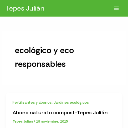
Ir
Tepes Julián
al
contenido
ecológico y eco
responsables
,
Fertilizantes y abonos
Jardines ecológicos
Abono natural o compost-Tepes Julián
Tepes Julian
/
19 noviembre, 2015