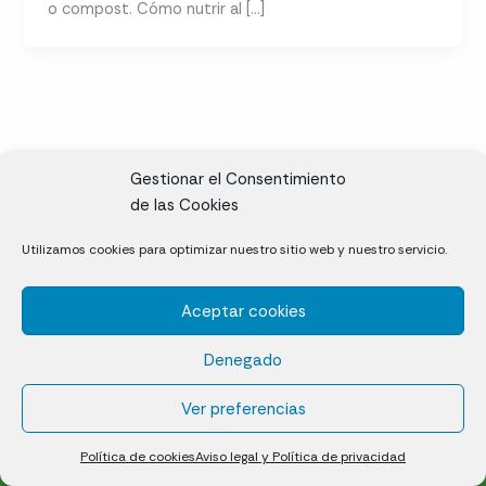
o compost. Cómo nutrir al […]
Gestionar el Consentimiento
de las Cookies
CL, Rda. de la Solana, S/N, 10697 Valdeíñigos de Tiétar,
Utilizamos cookies para optimizar nuestro sitio web y nuestro servicio.
Cáceres
Aceptar cookies
Césped natural en tepes
Denegado
Política de cookies (UE)
Aviso legal y Política de privacidad
Ver preferencias
¿Quiénes somos?
Contacto
Política de cookies
Aviso legal y Política de privacidad