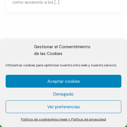
como accesorio a los […]
Gestionar el Consentimiento
de las Cookies
CL, Rda. de la Solana, S/N, 10697 Valdeíñigos de Tiétar,
Utilizamos cookies para optimizar nuestro sitio web y nuestro servicio.
Cáceres
Aceptar cookies
Césped natural en tepes
Denegado
Política de cookies (UE)
Aviso legal y Política de privacidad
Ver preferencias
¿Quiénes somos?
Contacto
Política de cookies
Aviso legal y Política de privacidad