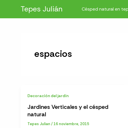
Ir
Tepes Julián
Césped natural en te
al
contenido
espacios
Decoración del jardín
Jardines Verticales y el césped
natural
Tepes Julian
/
16 noviembre, 2015