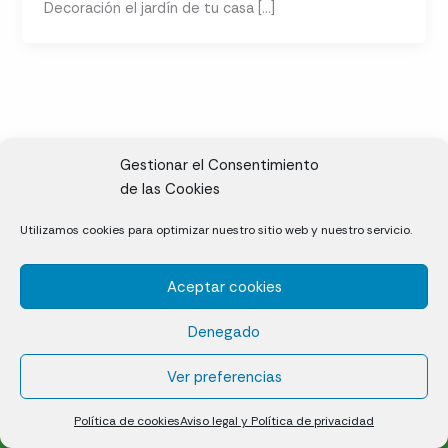
Decoración el jardín de tu casa […]
Gestionar el Consentimiento
de las Cookies
CL, Rda. de la Solana, S/N, 10697 Valdeíñigos de Tiétar,
Utilizamos cookies para optimizar nuestro sitio web y nuestro servicio.
Cáceres
Aceptar cookies
Césped natural en tepes
Denegado
Política de cookies (UE)
Aviso legal y Política de privacidad
Ver preferencias
¿Quiénes somos?
Contacto
Política de cookies
Aviso legal y Política de privacidad