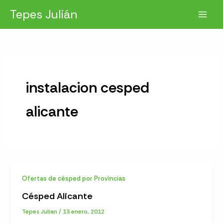
Ir
Tepes Julián
al
contenido
instalacion cesped
alicante
Ofertas de césped por Provincias
Césped Alicante
Tepes Julian
/
13 enero, 2012