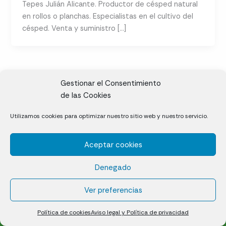
Tepes Julián Alicante. Productor de césped natural
en rollos o planchas. Especialistas en el cultivo del
césped. Venta y suministro […]
Gestionar el Consentimiento
de las Cookies
CL, Rda. de la Solana, S/N, 10697 Valdeíñigos de Tiétar,
Utilizamos cookies para optimizar nuestro sitio web y nuestro servicio.
Cáceres
Aceptar cookies
Césped natural en tepes
Denegado
Política de cookies (UE)
Aviso legal y Política de privacidad
Ver preferencias
¿Quiénes somos?
Contacto
Política de cookies
Aviso legal y Política de privacidad