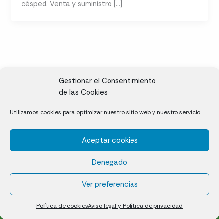
césped. Venta y suministro […]
Gestionar el Consentimiento
de las Cookies
CL, Rda. de la Solana, S/N, 10697 Valdeíñigos de Tiétar,
Utilizamos cookies para optimizar nuestro sitio web y nuestro servicio.
Cáceres
Aceptar cookies
Césped natural en tepes
Denegado
Política de cookies (UE)
Aviso legal y Política de privacidad
Ver preferencias
¿Quiénes somos?
Contacto
Política de cookies
Aviso legal y Política de privacidad