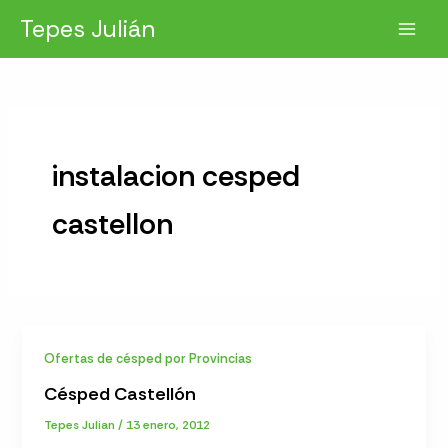
Ir
Tepes Julián
al
contenido
instalacion cesped
castellon
Ofertas de césped por Provincias
Césped Castellón
Tepes Julian
/
13 enero, 2012