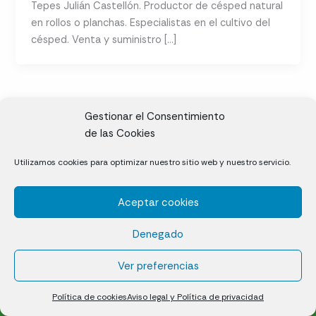
Tepes Julián Castellón. Productor de césped natural
en rollos o planchas. Especialistas en el cultivo del
césped. Venta y suministro […]
Gestionar el Consentimiento
de las Cookies
CL, Rda. de la Solana, S/N, 10697 Valdeíñigos de Tiétar,
Utilizamos cookies para optimizar nuestro sitio web y nuestro servicio.
Cáceres
Aceptar cookies
Césped natural en tepes
Denegado
Política de cookies (UE)
Aviso legal y Política de privacidad
Ver preferencias
¿Quiénes somos?
Contacto
Política de cookies
Aviso legal y Política de privacidad