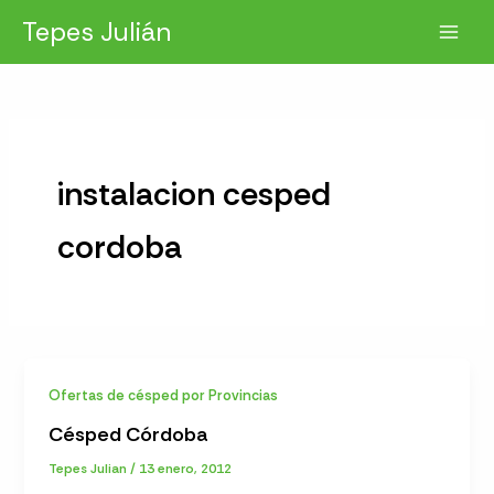
Ir
Tepes Julián
al
contenido
instalacion cesped
cordoba
Ofertas de césped por Provincias
Césped Córdoba
Tepes Julian
/
13 enero, 2012