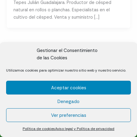
Tepes Julián Guadalajara. Productor de césped
natural en rollos o planchas. Especialistas en el
cultivo del césped. Venta y suministro […]
Gestionar el Consentimiento
de las Cookies
CL, Rda. de la Solana, S/N, 10697 Valdeíñigos de Tiétar,
Utilizamos cookies para optimizar nuestro sitio web y nuestro servicio.
Cáceres
Aceptar cookies
Césped natural en tepes
Denegado
Política de cookies (UE)
Aviso legal y Política de privacidad
Ver preferencias
¿Quiénes somos?
Contacto
Política de cookies
Aviso legal y Política de privacidad