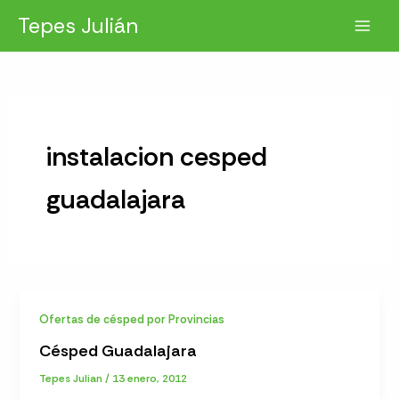
Ir
Tepes Julián
al
contenido
instalacion cesped
guadalajara
Ofertas de césped por Provincias
Césped Guadalajara
Tepes Julian
/
13 enero, 2012