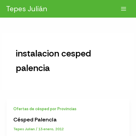
Ir
Tepes Julián
al
contenido
instalacion cesped
palencia
Ofertas de césped por Provincias
Césped Palencia
Tepes Julian
/
13 enero, 2012