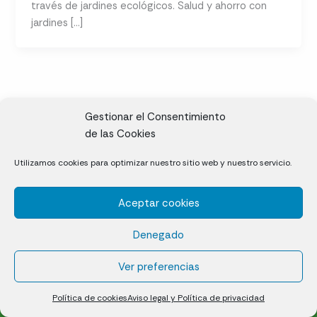
través de jardines ecológicos. Salud y ahorro con
jardines […]
Gestionar el Consentimiento
de las Cookies
CL, Rda. de la Solana, S/N, 10697 Valdeíñigos de Tiétar,
Utilizamos cookies para optimizar nuestro sitio web y nuestro servicio.
Cáceres
Aceptar cookies
Césped natural en tepes
Denegado
Política de cookies (UE)
Aviso legal y Política de privacidad
Ver preferencias
¿Quiénes somos?
Contacto
Política de cookies
Aviso legal y Política de privacidad