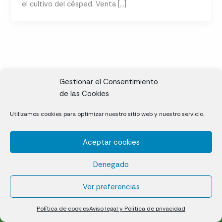
el cultivo del césped. Venta […]
Gestionar el Consentimiento
de las Cookies
CL, Rda. de la Solana, S/N, 10697 Valdeíñigos de Tiétar,
Utilizamos cookies para optimizar nuestro sitio web y nuestro servicio.
Cáceres
Aceptar cookies
Césped natural en tepes
Denegado
Política de cookies (UE)
Aviso legal y Política de privacidad
Ver preferencias
¿Quiénes somos?
Contacto
Política de cookies
Aviso legal y Política de privacidad