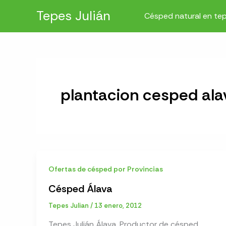
Ir
Tepes Julián
Césped natural en te
al
contenido
plantacion cesped ala
Ofertas de césped por Provincias
Césped Álava
Tepes Julian
/
13 enero, 2012
Tepes Julián Álava. Productor de césped