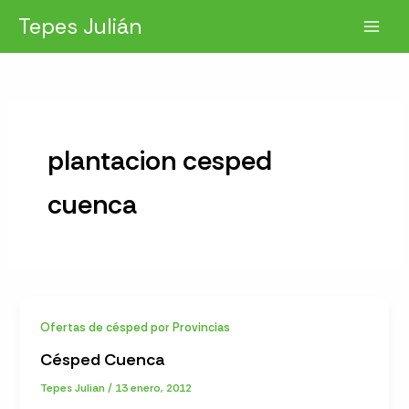
Ir
Tepes Julián
al
contenido
plantacion cesped
cuenca
Ofertas de césped por Provincias
Césped Cuenca
Tepes Julian
/
13 enero, 2012